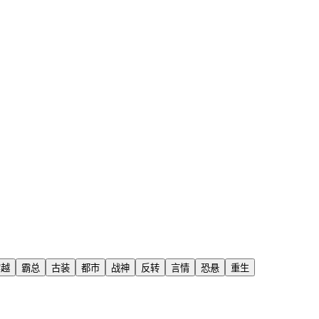
穿越
霸总
古装
都市
战神
反转
言情
恐悬
重生