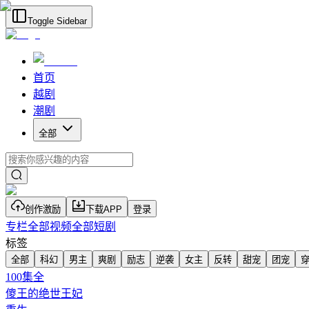
Toggle Sidebar
首页
越剧
潮剧
全部
创作激励
下载APP
登录
专栏
全部视频
全部短剧
标签
全部
科幻
男主
爽剧
励志
逆袭
女主
反转
甜宠
团宠
100
集全
傻王的绝世王妃