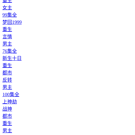
重生
女主
99
集全
梦回1999
重生
言情
男主
76
集全
新生十日
重生
都市
反转
男主
100
集全
上神劫
战神
都市
重生
男主