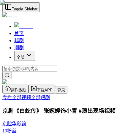
Toggle Sidebar
首页
越剧
潮剧
全部
创作激励
下载APP
登录
专栏
全部视频
全部短剧
京剧《白蛇传》 张婉婷饰小青 #演出现场视频
京腔华彩韵
19
粉丝