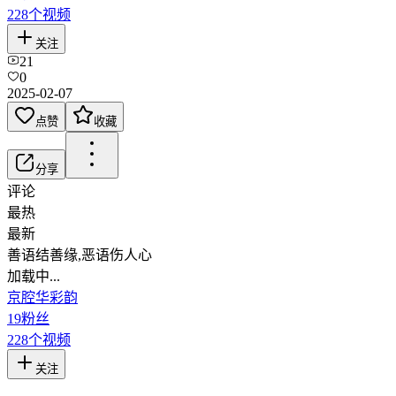
228
个视频
关注
21
0
2025-02-07
点赞
收藏
分享
评论
最热
最新
善语结善缘,恶语伤人心
加载中...
京腔华彩韵
19
粉丝
228
个视频
关注