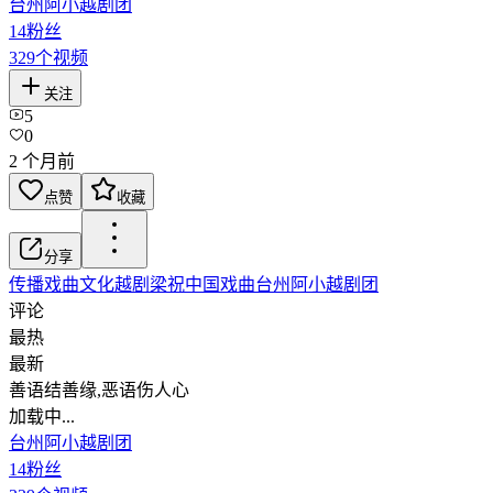
台州阿小越剧团
14
粉丝
329
个视频
关注
5
0
2 个月前
点赞
收藏
分享
传播戏曲文化
越剧
梁祝
中国戏曲
台州阿小越剧团
评论
最热
最新
善语结善缘,恶语伤人心
加载中...
台州阿小越剧团
14
粉丝