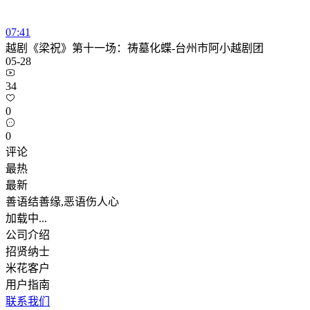
07:41
越剧《梁祝》第十一场：祷墓化蝶-台州市阿小越剧团
05-28
34
0
0
评论
最热
最新
善语结善缘,恶语伤人心
加载中...
公司介绍
招贤纳士
米花客户
用户指南
联系我们