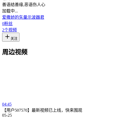
善语结善缘,恶语伤人心
加载中...
爱撒娇的矢量示波器君
0
粉丝
2
个视频
关注
周边视频
04:45
【用户507570】最新视频已上线，快来围观
05-25