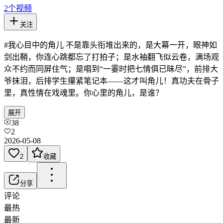
2
个视频
关注
#我心目中的角儿 不是靠头衔堆出来的，是大幕一开，眼神如
剑出鞘，你连心跳都忘了打拍子；是水袖翻飞似云卷，满场观
众不约而同屏住气；是唱到“一霎时把七情俱已昧尽”，前排大
爷抹泪，后排学生攥紧笔记本——这才叫角儿！真功夫在骨子
里，真性情在戏魂里。你心里的角儿，是谁？
展开
38
2
2026-05-08
2
收藏
分享
评论
最热
最新