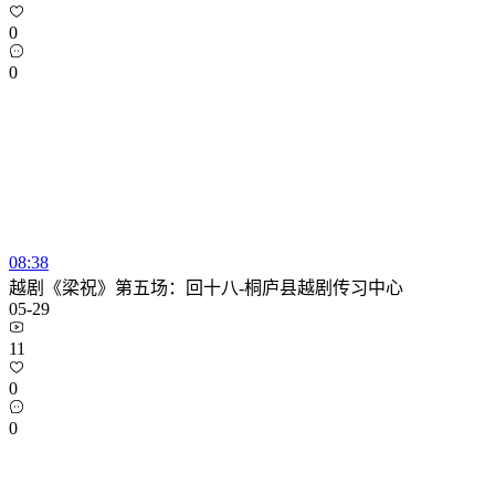
0
0
08:38
越剧《梁祝》第五场：回十八-桐庐县越剧传习中心
05-29
11
0
0