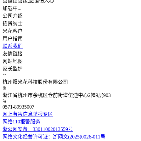
善语结善缘,恶语伤人心
加载中...
公司介绍
招贤纳士
米花客户
用户指南
联系我们
友情链接
网站地图
家长监护
杭州爆米花科技股份有限公司
浙江省杭州市余杭区仓前街道伍迪中心2幢9层903
0571-89935007
网上有害信息举报专区
网络110报警服务
浙公网安备：33011002013559号
网络文化经营许可证：浙网文(2025)0026-011号