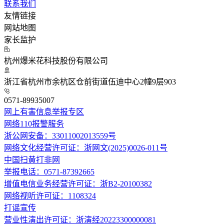
联系我们
友情链接
网站地图
家长监护
杭州爆米花科技股份有限公司
浙江省杭州市余杭区仓前街道伍迪中心2幢9层903
0571-89935007
网上有害信息举报专区
网络110报警服务
浙公网安备：33011002013559号
网络文化经营许可证：浙网文(2025)0026-011号
中国扫黄打非网
举报电话：0571-87392665
增值电信业务经营许可证：浙B2-20100382
网络视听许可证：1108324
打谣宣传
营业性演出许可证：浙演经20223300000081