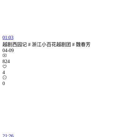
01:03
越剧西园记 # 浙江小百花越剧团 # 魏春芳
04-09
824
4
0
21:26