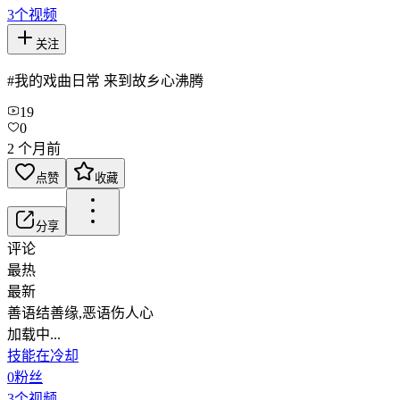
3
个视频
关注
#我的戏曲日常 来到故乡心沸腾
19
0
2 个月前
点赞
收藏
分享
评论
最热
最新
善语结善缘,恶语伤人心
加载中...
技能在冷却
0
粉丝
3
个视频