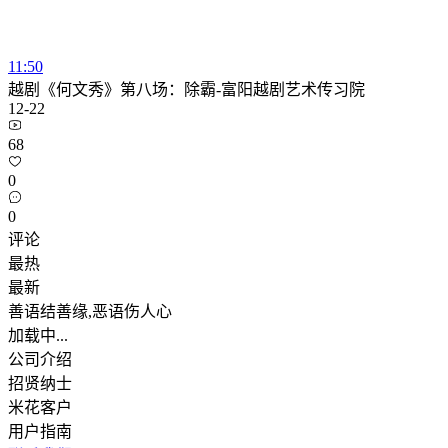
11:50
越剧《何文秀》第八场：除霸-富阳越剧艺术传习院
12-22
68
0
0
评论
最热
最新
善语结善缘,恶语伤人心
加载中...
公司介绍
招贤纳士
米花客户
用户指南