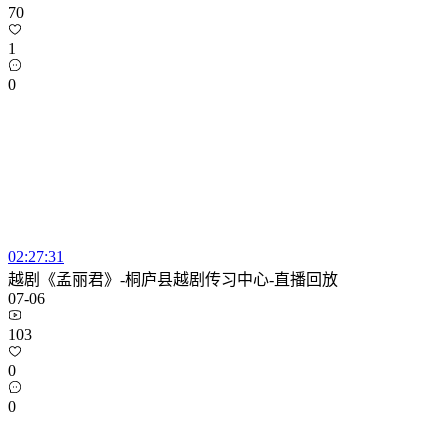
70
1
0
02:27:31
越剧《孟丽君》-桐庐县越剧传习中心-直播回放
07-06
103
0
0