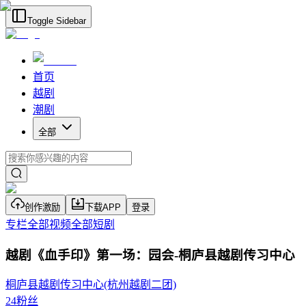
Toggle Sidebar
首页
越剧
潮剧
全部
创作激励
下载APP
登录
专栏
全部视频
全部短剧
越剧《血手印》第一场：园会-桐庐县越剧传习中心
桐庐县越剧传习中心(杭州越剧二团)
24
粉丝