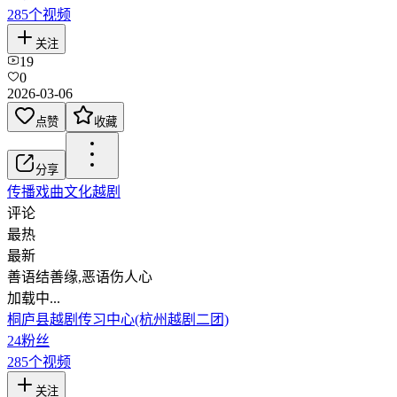
285
个视频
关注
19
0
2026-03-06
点赞
收藏
分享
传播戏曲文化
越剧
评论
最热
最新
善语结善缘,恶语伤人心
加载中...
桐庐县越剧传习中心(杭州越剧二团)
24
粉丝
285
个视频
关注