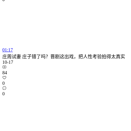
01:17
庄周试妻 庄子错了吗？晋剧这出戏，把人性考验拍得太真实
10-17
84
0
0