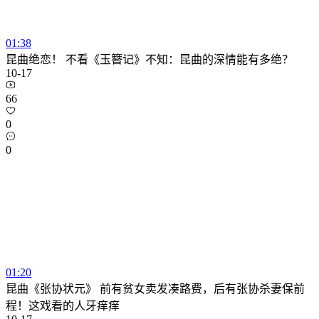
01:38
昆曲绝恋！ 不看《玉簪记》不知：昆曲的深情能有多绝？
10-17
66
0
0
01:20
昆曲《张协状元》 前有贫女卖发凑路费，后有张协杀妻保前
程！这戏看的人牙痒痒