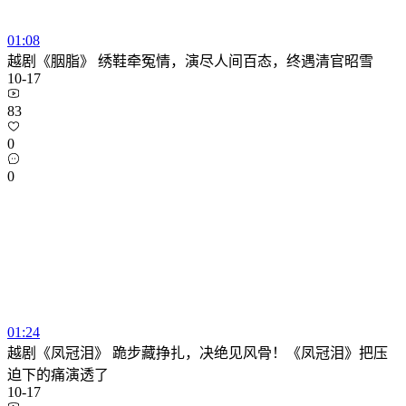
01:08
越剧《胭脂》 绣鞋牵冤情，演尽人间百态，终遇清官昭雪
10-17
83
0
0
01:24
越剧《凤冠泪》 跪步藏挣扎，决绝见风骨！《凤冠泪》把压
迫下的痛演透了
10-17