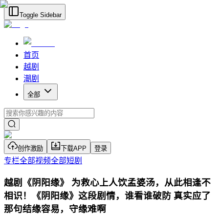
Toggle Sidebar
首页
越剧
潮剧
全部
创作激励
下载APP
登录
专栏
全部视频
全部短剧
越剧《阴阳缘》 为救心上人饮孟婆汤，从此相逢不
相识！《阴阳缘》这段剧情，谁看谁破防 真实应了
那句结缘容易，守缘难啊