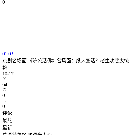
0
01:03
京剧名场面 《济公活佛》名场面：纸人变活？老生功底太惊
艳
10-17
64
0
0
评论
最热
最新
善语结善缘,恶语伤人心