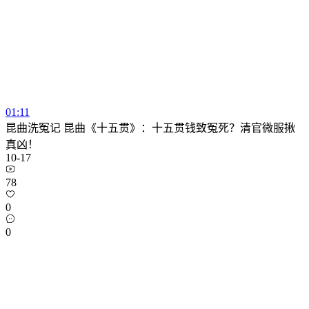
01:11
昆曲洗冤记 昆曲《十五贯》：十五贯钱致冤死？清官微服揪
真凶！
10-17
78
0
0