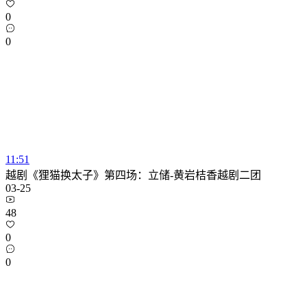
0
0
11:51
越剧《狸猫换太子》第四场：立储-黄岩桔香越剧二团
03-25
48
0
0