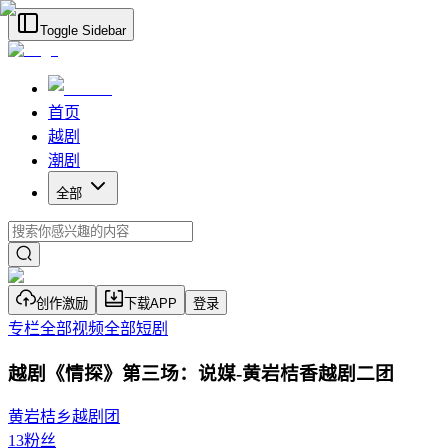
Toggle Sidebar
首页
越剧
潮剧
全部
创作激励
下载APP
登录
专栏
全部视频
全部短剧
越剧《情探》第三场：说媒-黄岩桔香越剧二团
黄岩桔乡越剧团
13
粉丝