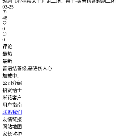
越剧《狸猫换太子》第二场：换子-黄岩桔香越剧二团
03-25
48
0
0
评论
最热
最新
善语结善缘,恶语伤人心
加载中...
公司介绍
招贤纳士
米花客户
用户指南
联系我们
友情链接
网站地图
家长监护