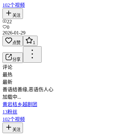
102
个视频
关注
22
0
2026-01-29
点赞
1
分享
评论
最热
最新
善语结善缘,恶语伤人心
加载中...
黄岩桔乡越剧团
13
粉丝
102
个视频
关注