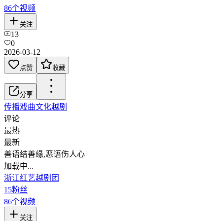
86
个视频
关注
13
0
2026-03-12
点赞
收藏
分享
传播戏曲文化
越剧
评论
最热
最新
善语结善缘,恶语伤人心
加载中...
浙江红艺越剧团
15
粉丝
86
个视频
关注