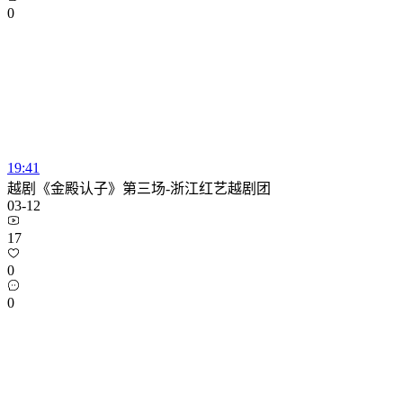
0
19:41
越剧《金殿认子》第三场-浙江红艺越剧团
03-12
17
0
0