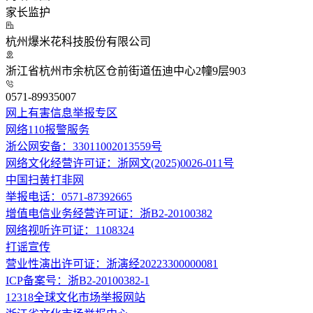
家长监护
杭州爆米花科技股份有限公司
浙江省杭州市余杭区仓前街道伍迪中心2幢9层903
0571-89935007
网上有害信息举报专区
网络110报警服务
浙公网安备：33011002013559号
网络文化经营许可证：浙网文(2025)0026-011号
中国扫黄打非网
举报电话：0571-87392665
增值电信业务经营许可证：浙B2-20100382
网络视听许可证：1108324
打谣宣传
营业性演出许可证：浙演经20223300000081
ICP备案号：浙B2-20100382-1
12318全球文化市场举报网站