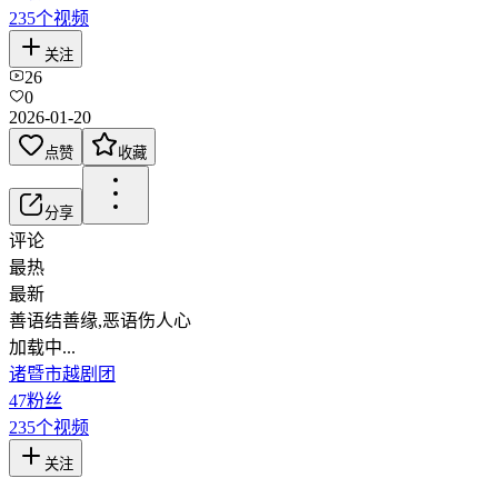
235
个视频
关注
26
0
2026-01-20
点赞
收藏
分享
评论
最热
最新
善语结善缘,恶语伤人心
加载中...
诸暨市越剧团
47
粉丝
235
个视频
关注