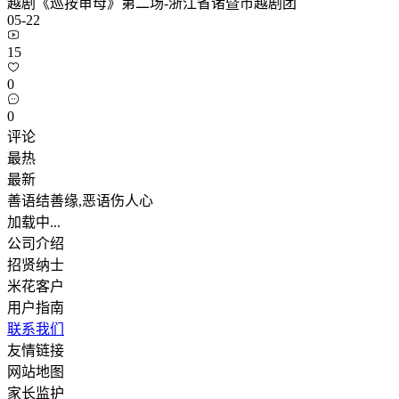
越剧《巡按审母》第二场-浙江省诸暨市越剧团
05-22
15
0
0
评论
最热
最新
善语结善缘,恶语伤人心
加载中...
公司介绍
招贤纳士
米花客户
用户指南
联系我们
友情链接
网站地图
家长监护