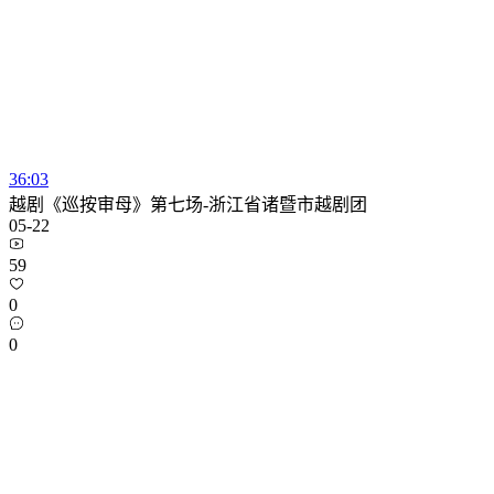
36:03
越剧《巡按审母》第七场-浙江省诸暨市越剧团
05-22
59
0
0