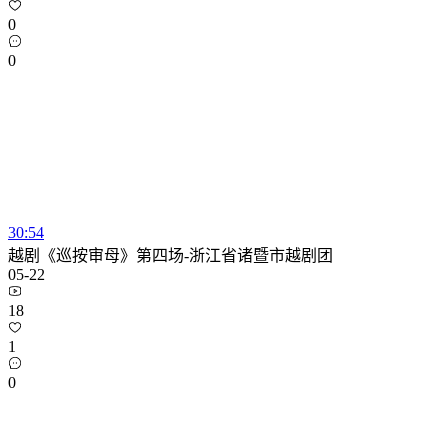
0
0
30:54
越剧《巡按审母》第四场-浙江省诸暨市越剧团
05-22
18
1
0