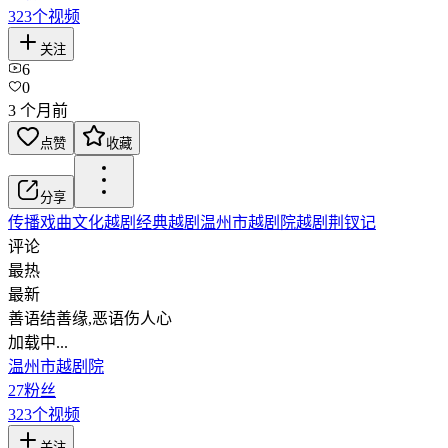
323
个视频
关注
6
0
3 个月前
点赞
收藏
分享
传播戏曲文化
越剧
经典越剧
温州市越剧院
越剧荆钗记
评论
最热
最新
善语结善缘,恶语伤人心
加载中...
温州市越剧院
27
粉丝
323
个视频
关注