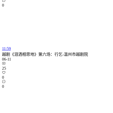
0
11:59
越剧《泪洒相思地》第六场：行乞-温州市越剧院
06-11
25
0
0