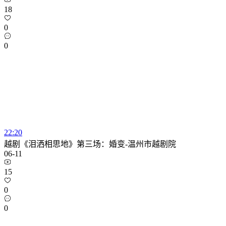
18
0
0
22:20
越剧《泪洒相思地》第三场：婚变-温州市越剧院
06-11
15
0
0