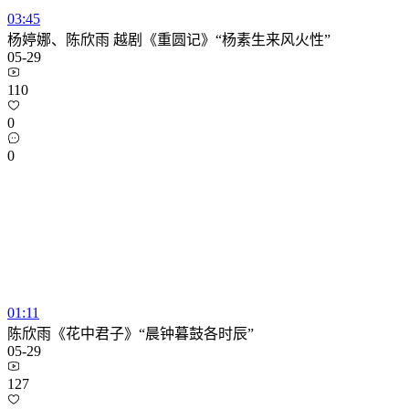
03:45
杨婷娜、陈欣雨 越剧《重圆记》“杨素生来风火性”
05-29
110
0
0
01:11
陈欣雨《花中君子》“晨钟暮鼓各时辰”
05-29
127