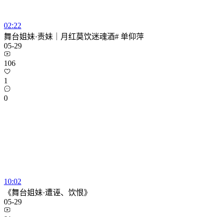
02:22
舞台姐妹·责妹｜月红莫饮迷魂酒# 单仰萍
05-29
106
1
0
10:02
《舞台姐妹·遭诬、饮恨》
05-29