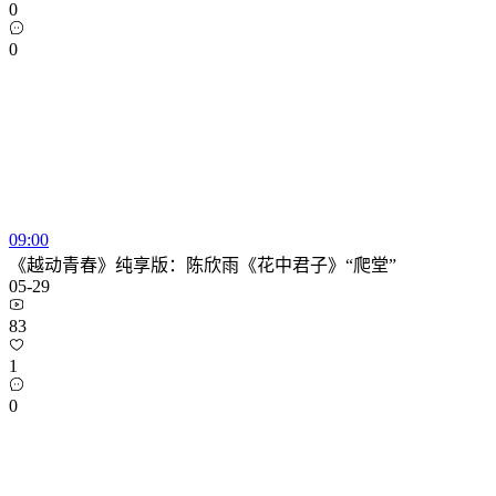
0
0
09:00
《越动青春》纯享版：陈欣雨《花中君子》“爬堂”
05-29
83
1
0