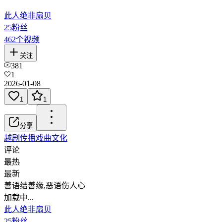
此人绝非扇贝
25
粉丝
462
个视频
关注
381
1
2026-01-08
1
1
分享
越剧
传播戏曲文化
评论
最热
最新
善语结善缘,恶语伤人心
加载中...
此人绝非扇贝
25
粉丝