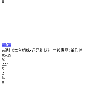
0
08:30
越剧《舞台姐妹•送兄别妹》 ＃钱惠丽#单仰萍
05-29
227
2
0