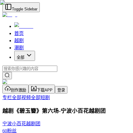
Toggle Sidebar
首页
越剧
潮剧
全部
创作激励
下载APP
登录
专栏
全部视频
全部短剧
越剧《碧玉簪》第六场-宁波小百花越剧团
宁波小百花越剧团
60
粉丝