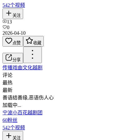
542
个视频
关注
13
0
2026-04-10
点赞
收藏
分享
传播戏曲文化
越剧
评论
最热
最新
善语结善缘,恶语伤人心
加载中...
宁波小百花越剧团
60
粉丝
542
个视频
关注