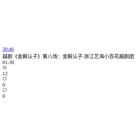
30:46
越剧《金殿认子》第八场：金殿认子-浙江艺海小百花越剧团
01-30
12
0
0