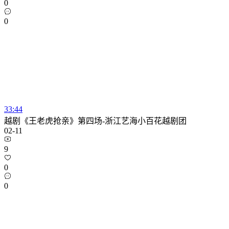
0
0
33:44
越剧《王老虎抢亲》第四场-浙江艺海小百花越剧团
02-11
9
0
0