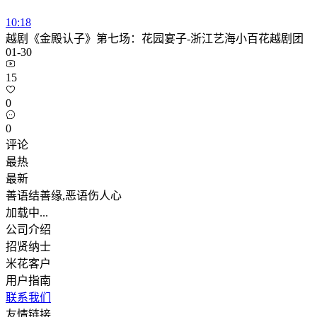
10:18
越剧《金殿认子》第七场：花园宴子-浙江艺海小百花越剧团
01-30
15
0
0
评论
最热
最新
善语结善缘,恶语伤人心
加载中...
公司介绍
招贤纳士
米花客户
用户指南
联系我们
友情链接