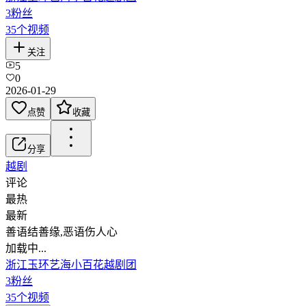
3
粉丝
35
个视频
关注
5
0
2026-01-29
点赞
收藏
分享
越剧
评论
最热
最新
善语结善缘,恶语伤人心
加载中...
浙江玉环艺海小百花越剧团
3
粉丝
35
个视频