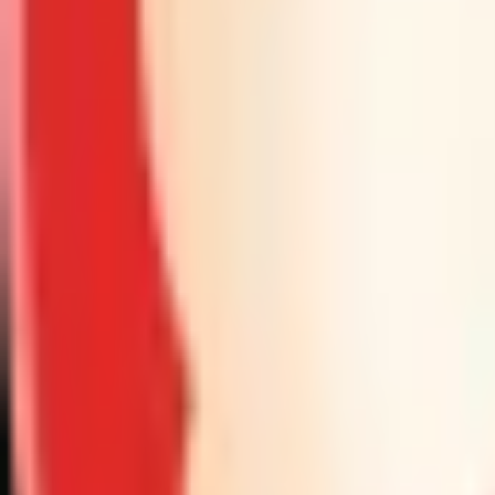
0
17:04
越剧《双拜寿》第四场-台州市中樾越剧团
05-20
17
0
0