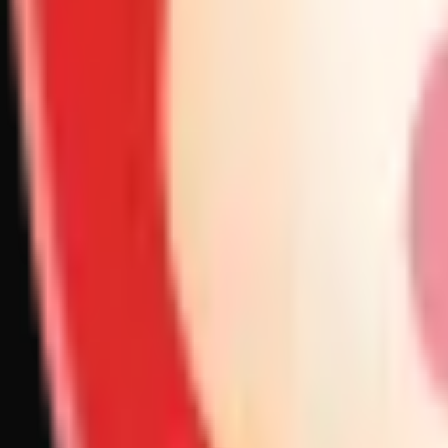
15:58
越剧《双拜寿》第三场-台州市中樾越剧团
05-20
14
0
0
09:10
越剧《双拜寿》第二场-台州市中樾越剧团
05-20