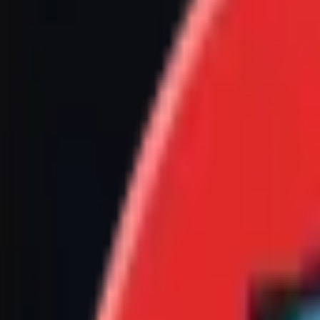
157
个视频
关注
25
0
3 个月前
点赞
收藏
分享
传播戏曲文化
越剧
戏曲演出
经典越剧
越剧双拜寿
台州市中樾越
评论
最热
最新
善语结善缘,恶语伤人心
加载中...
台州市中樾越剧团
35
粉丝
157
个视频
关注