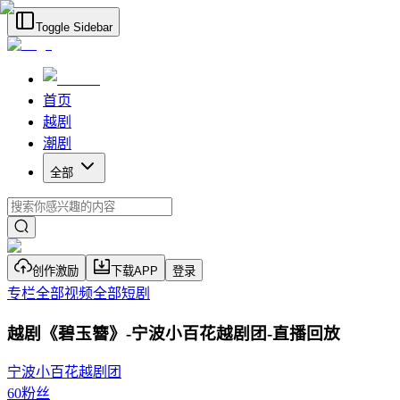
Toggle Sidebar
首页
越剧
潮剧
全部
创作激励
下载APP
登录
专栏
全部视频
全部短剧
越剧《碧玉簪》-宁波小百花越剧团-直播回放
宁波小百花越剧团
60
粉丝