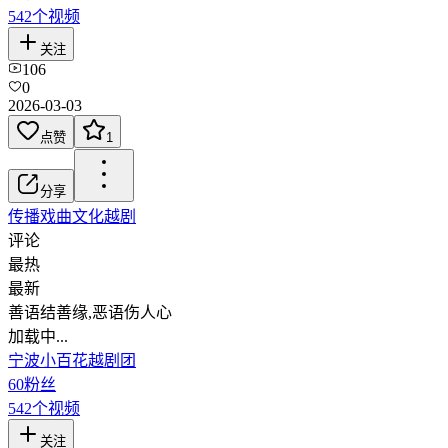
542
个视频
关注
106
0
2026-03-03
点赞
1
分享
传播戏曲文化
越剧
评论
最热
最新
善语结善缘,恶语伤人心
加载中...
宁波小百花越剧团
60
粉丝
542
个视频
关注