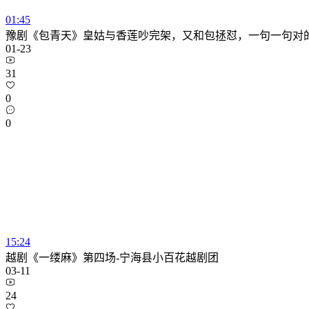
01:45
豫剧《包青天》皇姑与香莲吵完架，又和包拯怼，一句一句对
01-23
31
0
0
15:24
越剧《一缕麻》第四场-宁海县小百花越剧团
03-11
24