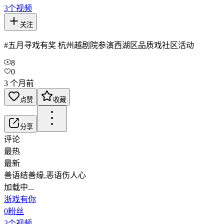
3
个视频
关注
#五月寻戏有奖 杭州越剧院参演西湖区品质戏社区活动
8
0
3 个月前
点赞
收藏
分享
评论
最热
最新
善语结善缘,恶语伤人心
加载中...
浙戏有你
0
粉丝
3
个视频