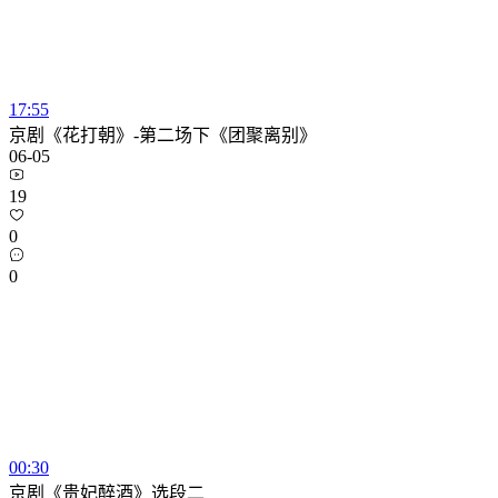
17:55
京剧《花打朝》-第二场下《团聚离别》
06-05
19
0
0
00:30
京剧《贵妃醉酒》选段二