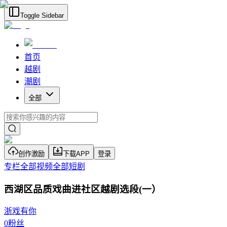
Toggle Sidebar
首页
越剧
潮剧
全部
创作激励
下载APP
登录
专栏
全部视频
全部短剧
西湖区品质戏曲进社区越剧选段(一）
浙戏有你
0
粉丝