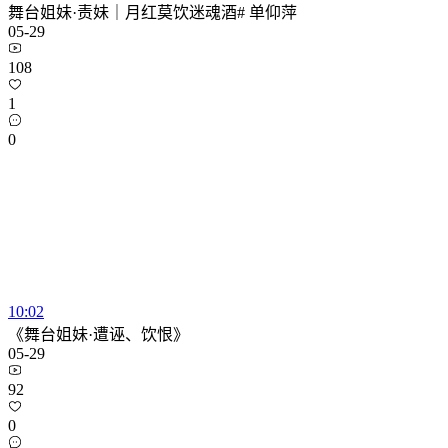
舞台姐妹·责妹｜月红莫饮迷魂酒# 单仰萍
05-29
108
1
0
10:02
《舞台姐妹·遭诬、饮恨》
05-29
92
0