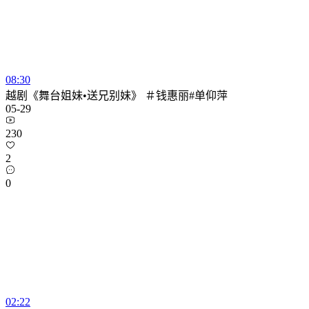
08:30
越剧《舞台姐妹•送兄别妹》 ＃钱惠丽#单仰萍
05-29
230
2
0
02:22