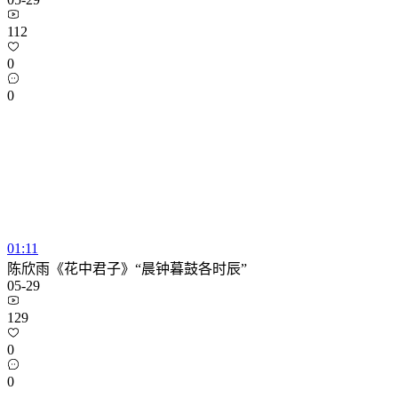
112
0
0
01:11
陈欣雨《花中君子》“晨钟暮鼓各时辰”
05-29
129
0
0