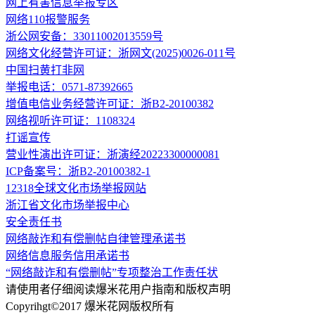
网上有害信息举报专区
网络110报警服务
浙公网安备：33011002013559号
网络文化经营许可证：浙网文(2025)0026-011号
中国扫黄打非网
举报电话：0571-87392665
增值电信业务经营许可证：浙B2-20100382
网络视听许可证：1108324
打谣宣传
营业性演出许可证：浙演经20223300000081
ICP备案号：浙B2-20100382-1
12318全球文化市场举报网站
浙江省文化市场举报中心
安全责任书
网络敲诈和有偿删帖自律管理承诺书
网络信息服务信用承诺书
“网络敲诈和有偿删帖”专项整治工作责任状
请使用者仔细阅读爆米花用户指南和版权声明
Copyrihgt©2017 爆米花网版权所有