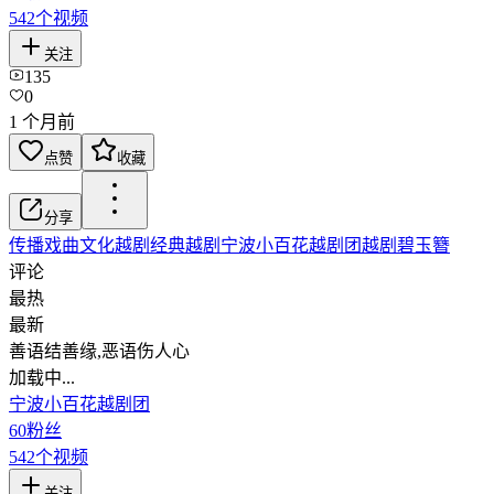
542
个视频
关注
135
0
1 个月前
点赞
收藏
分享
传播戏曲文化
越剧
经典越剧
宁波小百花越剧团
越剧碧玉簪
评论
最热
最新
善语结善缘,恶语伤人心
加载中...
宁波小百花越剧团
60
粉丝
542
个视频
关注