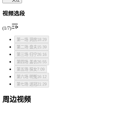
视频选段
(1/7)
第一场 洞房
18:29
第二场 盘夫
15:39
第三场 归宁
26:16
第四场 盖衣
26:55
第五场 探女
7:09
第六场 明冤
16:12
第七场 送冠
21:29
周边视频