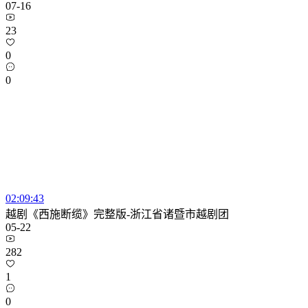
07-16
23
0
0
02:09:43
越剧《西施断缆》完整版-浙江省诸暨市越剧团
05-22
282
1
0