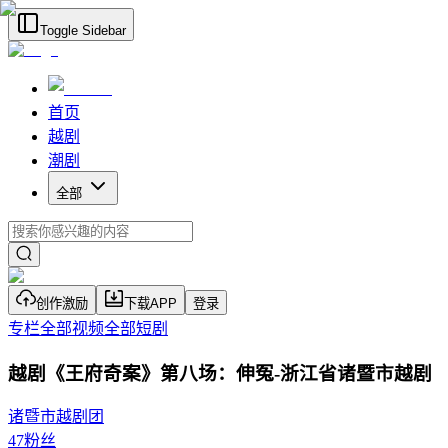
Toggle Sidebar
首页
越剧
潮剧
全部
创作激励
下载APP
登录
专栏
全部视频
全部短剧
越剧《王府奇案》第八场：伸冤-浙江省诸暨市越剧
诸暨市越剧团
47
粉丝