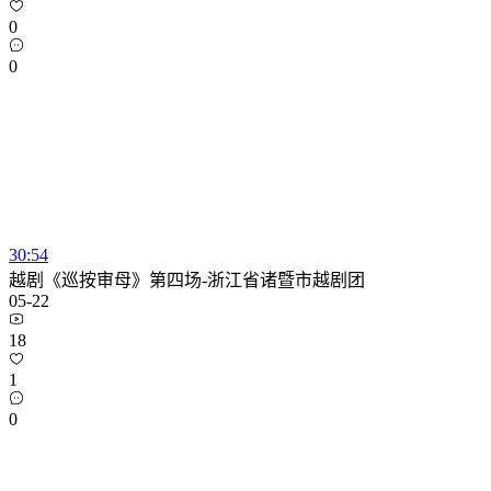
0
0
30:54
越剧《巡按审母》第四场-浙江省诸暨市越剧团
05-22
18
1
0