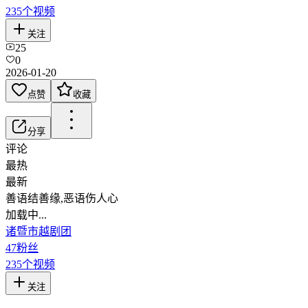
235
个视频
关注
25
0
2026-01-20
点赞
收藏
分享
评论
最热
最新
善语结善缘,恶语伤人心
加载中...
诸暨市越剧团
47
粉丝
235
个视频
关注