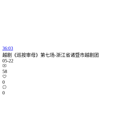
36:03
越剧《巡按审母》第七场-浙江省诸暨市越剧团
05-22
58
0
0