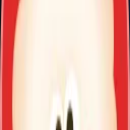
00:33:17
越剧《双拜寿》第五场-台州市中樾越剧团
05-20
14
0
0
00:17:04
越剧《双拜寿》第四场-台州市中樾越剧团
05-20
17
0
0
00:15:58
越剧《双拜寿》第三场-台州市中樾越剧团
05-20
14