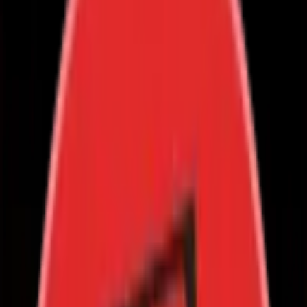
8
粉丝
52
个视频
关注
441
6
2026-01-06
6
4
分享
评论
最热
最新
善语结善缘,恶语伤人心
加载中...
《越女续章 嵊情绽放》
8
粉丝
52
个视频
关注