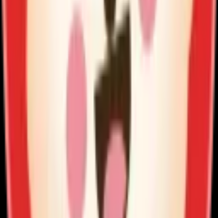
10:21
叶奇芳演绎《慧梅·劝嫁》选段-《越女续章 嵊情绽放》
01-06
298
1
0
09:18
徐晓飞演绎《西厢记·琴心》选段-《越女续章 嵊情绽放》
01-06
286
0