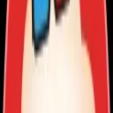
08:01
刘志霞演绎《追鱼·书馆》选段-《越女续章 嵊情绽放》
01-06
1053
2
0
02:58