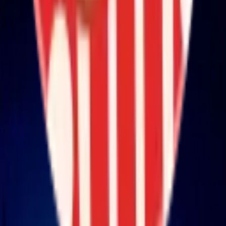
米花客户
用户指南
联系我们
友情链接
网站地图
家长监护
杭州爆米花科技股份有限公司
浙江省杭州市余杭区仓前街道伍迪中心2幢9层903
0571-89935007
网上有害信息举报专区
网络110报警服务
浙公网安备：33011002013559号
网络文化经营许可证：浙网文(2025)0026-011号
中国扫黄打非网
举报电话：0571-87392665
增值电信业务经营许可证：浙B2-20100382