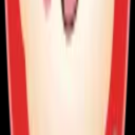
1
08:10
徐晓飞、郭茜云演绎《山河恋·送信》选段-《越女续章 嵊情绽
放》
01-06
345
3
0