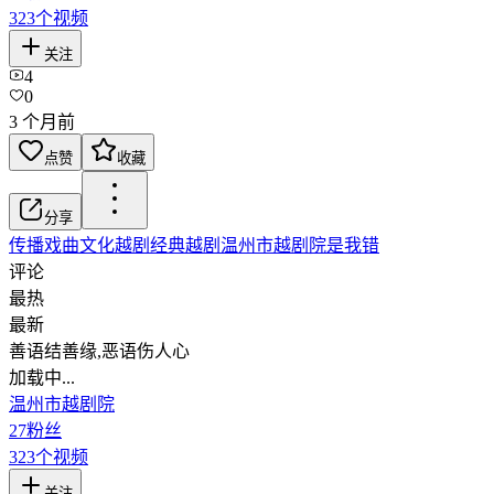
323
个视频
关注
4
0
3 个月前
点赞
收藏
分享
传播戏曲文化
越剧
经典越剧
温州市越剧院
是我错
评论
最热
最新
善语结善缘,恶语伤人心
加载中...
温州市越剧院
27
粉丝
323
个视频
关注