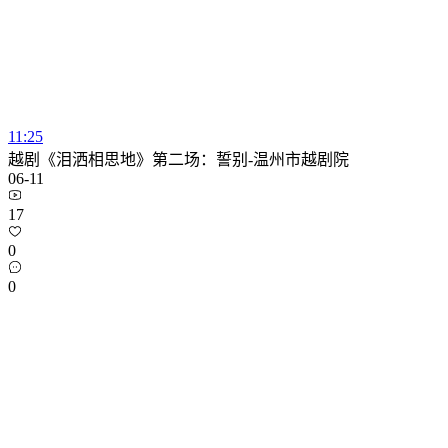
11:25
越剧《泪洒相思地》第二场：誓别-温州市越剧院
06-11
17
0
0