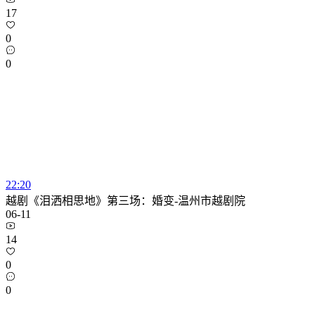
17
0
0
22:20
越剧《泪洒相思地》第三场：婚变-温州市越剧院
06-11
14
0
0