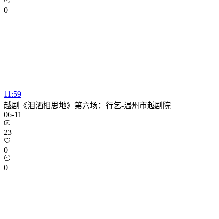
0
11:59
越剧《泪洒相思地》第六场：行乞-温州市越剧院
06-11
23
0
0