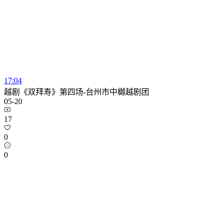
17:04
越剧《双拜寿》第四场-台州市中樾越剧团
05-20
17
0
0