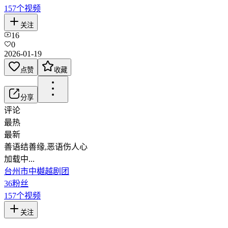
157
个视频
关注
16
0
2026-01-19
点赞
收藏
分享
评论
最热
最新
善语结善缘,恶语伤人心
加载中...
台州市中樾越剧团
36
粉丝
157
个视频
关注