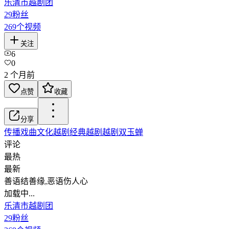
乐清市越剧团
29
粉丝
269
个视频
关注
6
0
2 个月前
点赞
收藏
分享
传播戏曲文化
越剧
经典越剧
越剧双玉蝉
评论
最热
最新
善语结善缘,恶语伤人心
加载中...
乐清市越剧团
29
粉丝