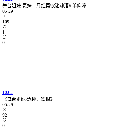
舞台姐妹·责妹｜月红莫饮迷魂酒# 单仰萍
05-29
109
1
0
10:02
《舞台姐妹·遭诬、饮恨》
05-29
92
0