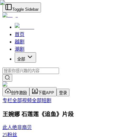
Toggle Sidebar
首页
越剧
潮剧
全部
创作激励
下载APP
登录
专栏
全部视频
全部短剧
王婉娜 石莲莲《追鱼》片段
此人绝非扇贝
25
粉丝