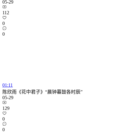
05-29
112
0
0
01:11
陈欣雨《花中君子》“晨钟暮鼓各时辰”
05-29
129
0
0