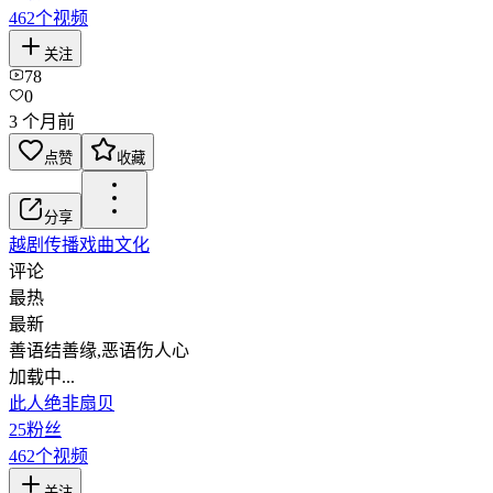
462
个视频
关注
78
0
3 个月前
点赞
收藏
分享
越剧
传播戏曲文化
评论
最热
最新
善语结善缘,恶语伤人心
加载中...
此人绝非扇贝
25
粉丝
462
个视频
关注