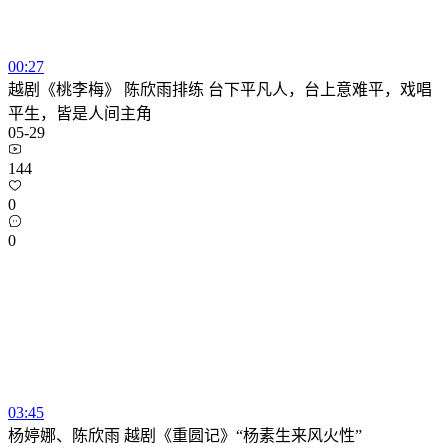
00:27
越剧《桃李梅》 陈欣雨排练 台下平凡人，台上意难平，戏唱
平生，皆是人间主角
05-29
144
0
0
03:45
杨婷娜、陈欣雨 越剧《重圆记》“杨素生来风火性”