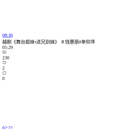
08:30
越剧《舞台姐妹•送兄别妹》 ＃钱惠丽#单仰萍
05-29
230
2
0
02:22