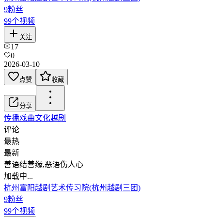
9
粉丝
99
个视频
关注
17
0
2026-03-10
点赞
收藏
分享
传播戏曲文化
越剧
评论
最热
最新
善语结善缘,恶语伤人心
加载中...
杭州富阳越剧艺术传习院(杭州越剧三团)
9
粉丝
99
个视频