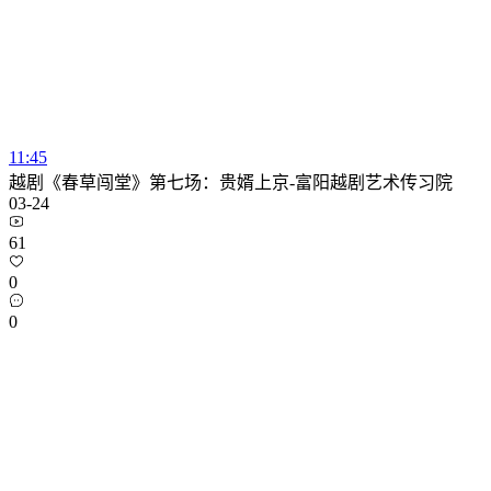
11:45
越剧《春草闯堂》第七场：贵婿上京-富阳越剧艺术传习院
03-24
61
0
0