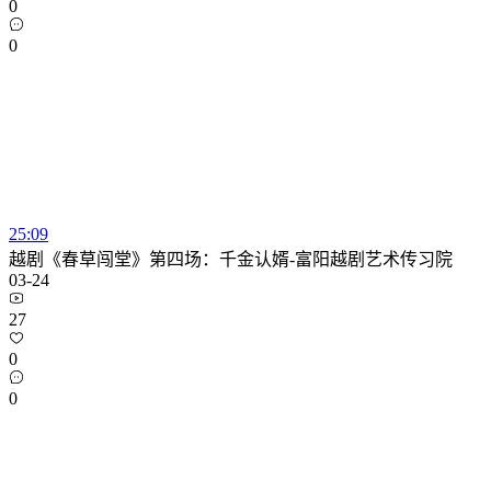
0
0
25:09
越剧《春草闯堂》第四场：千金认婿-富阳越剧艺术传习院
03-24
27
0
0