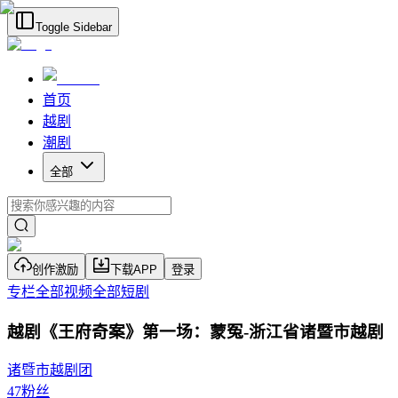
Toggle Sidebar
首页
越剧
潮剧
全部
创作激励
下载APP
登录
专栏
全部视频
全部短剧
越剧《王府奇案》第一场：蒙冤-浙江省诸暨市越剧
诸暨市越剧团
47
粉丝