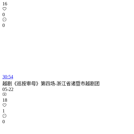
16
0
0
30:54
越剧《巡按审母》第四场-浙江省诸暨市越剧团
05-22
18
1
0