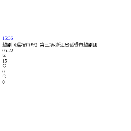
15:36
越剧《巡按审母》第三场-浙江省诸暨市越剧团
05-22
15
0
0