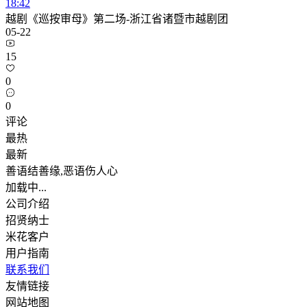
18:42
越剧《巡按审母》第二场-浙江省诸暨市越剧团
05-22
15
0
0
评论
最热
最新
善语结善缘,恶语伤人心
加载中...
公司介绍
招贤纳士
米花客户
用户指南
联系我们
友情链接
网站地图