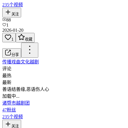
235
个视频
关注
88
1
2026-01-20
1
收藏
分享
传播戏曲文化
越剧
评论
最热
最新
善语结善缘,恶语伤人心
加载中...
诸暨市越剧团
47
粉丝
235
个视频
关注