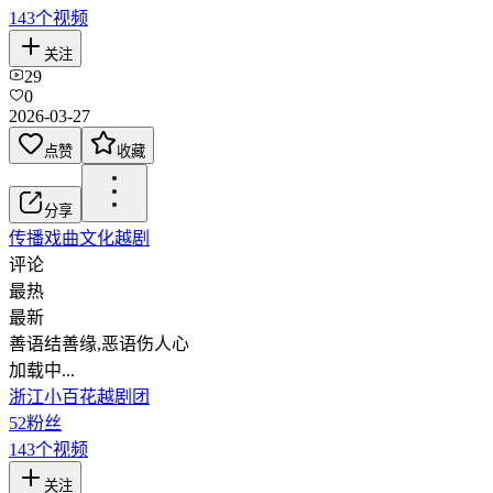
143
个视频
关注
29
0
2026-03-27
点赞
收藏
分享
传播戏曲文化
越剧
评论
最热
最新
善语结善缘,恶语伤人心
加载中...
浙江小百花越剧团
52
粉丝
143
个视频
关注