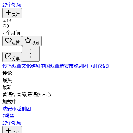
27
个视频
关注
13
0
2 个月前
点赞
收藏
分享
传播戏曲文化
越剧
中国戏曲
瑞安市越剧团
《荆钗记》
评论
最热
最新
善语结善缘,恶语伤人心
加载中...
瑞安市越剧团
7
粉丝
27
个视频
关注