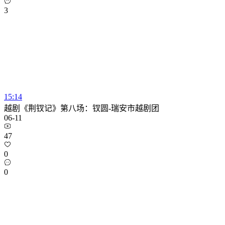
3
15:14
越剧《荆钗记》第八场：钗圆-瑞安市越剧团
06-11
47
0
0