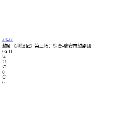
24:32
越剧《荆钗记》第三场：惊变-瑞安市越剧团
06-11
21
0
0