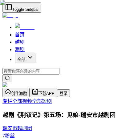
Toggle Sidebar
首页
越剧
潮剧
全部
创作激励
下载APP
登录
专栏
全部视频
全部短剧
越剧《荆钗记》第五场：见娘-瑞安市越剧团
瑞安市越剧团
7
粉丝