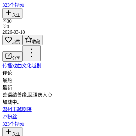
323
个视频
关注
30
0
2026-03-18
点赞
收藏
分享
传播戏曲文化
越剧
评论
最热
最新
善语结善缘,恶语伤人心
加载中...
温州市越剧院
27
粉丝
323
个视频
关注