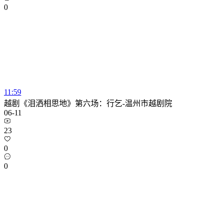
0
11:59
越剧《泪洒相思地》第六场：行乞-温州市越剧院
06-11
23
0
0