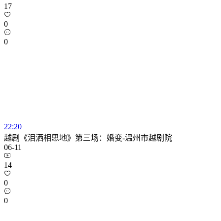
17
0
0
22:20
越剧《泪洒相思地》第三场：婚变-温州市越剧院
06-11
14
0
0