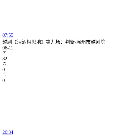
07:55
越剧《泪洒相思地》第九场：判斩-温州市越剧院
06-11
82
0
0
26:34