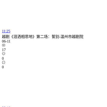
11:25
越剧《泪洒相思地》第二场：誓别-温州市越剧院
06-11
17
0
0