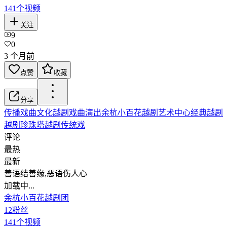
141
个视频
关注
9
0
3 个月前
点赞
收藏
分享
传播戏曲文化
越剧
戏曲演出
余杭小百花越剧艺术中心
经典越剧
越剧珍珠塔
越剧传统戏
评论
最热
最新
善语结善缘,恶语伤人心
加载中...
余杭小百花越剧团
12
粉丝
141
个视频