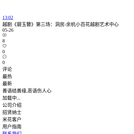
13:02
越剧《碧玉簪》第三场：洞房-余杭小百花越剧艺术中心
05-26
8
0
0
评论
最热
最新
善语结善缘,恶语伤人心
加载中...
公司介绍
招贤纳士
米花客户
用户指南
联系我们