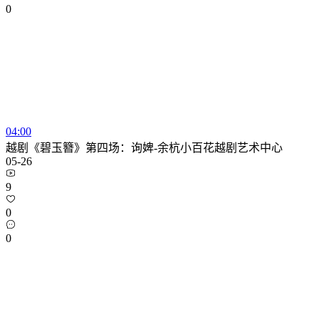
0
04:00
越剧《碧玉簪》第四场：询婢-余杭小百花越剧艺术中心
05-26
9
0
0