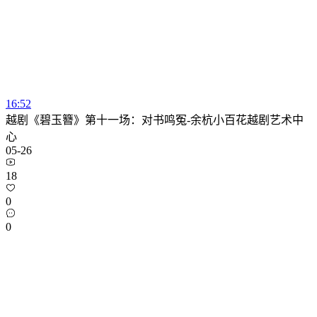
16:52
越剧《碧玉簪》第十一场：对书鸣冤-余杭小百花越剧艺术中
心
05-26
18
0
0