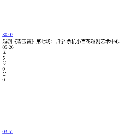
30:07
越剧《碧玉簪》第七场：归宁-余杭小百花越剧艺术中心
05-26
5
0
0
03:51