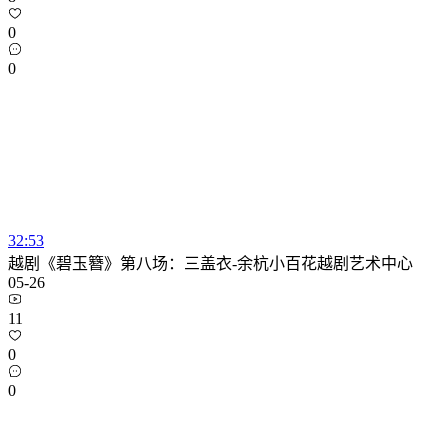
0
0
32:53
越剧《碧玉簪》第八场：三盖衣-余杭小百花越剧艺术中心
05-26
11
0
0