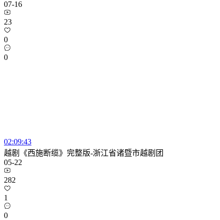
07-16
23
0
0
02:09:43
越剧《西施断缆》完整版-浙江省诸暨市越剧团
05-22
282
1
0