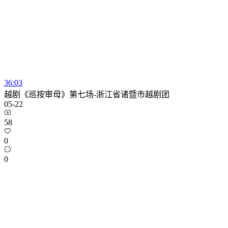
36:03
越剧《巡按审母》第七场-浙江省诸暨市越剧团
05-22
58
0
0