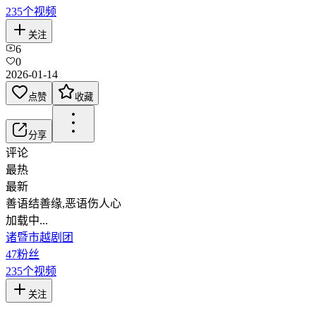
235
个视频
关注
6
0
2026-01-14
点赞
收藏
分享
评论
最热
最新
善语结善缘,恶语伤人心
加载中...
诸暨市越剧团
47
粉丝
235
个视频
关注