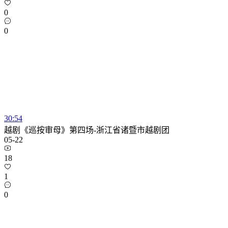
0
0
30:54
越剧《巡按审母》第四场-浙江省诸暨市越剧团
05-22
18
1
0