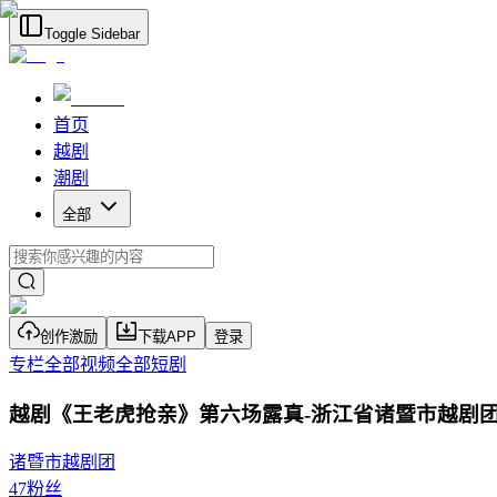
Toggle Sidebar
首页
越剧
潮剧
全部
创作激励
下载APP
登录
专栏
全部视频
全部短剧
越剧《王老虎抢亲》第六场露真-浙江省诸暨市越剧
诸暨市越剧团
47
粉丝