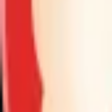
0
16:28
越剧《碧玉簪》第八场-嵊州市越剧团
06-18
42
0
0