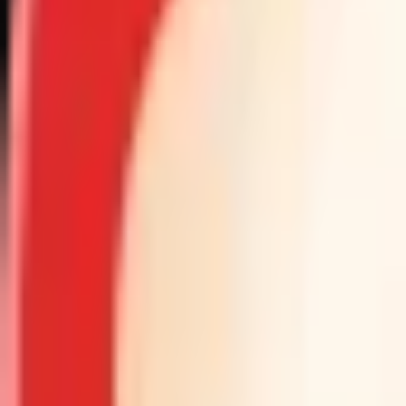
越剧《王老虎抢亲》完整版-嵊州市越剧团
06-24
79
1
0
29:07
越剧《碧玉簪》第九场-嵊州市越剧团
06-18
58
0