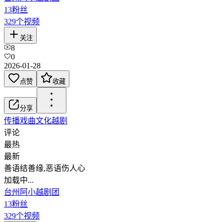
13
粉丝
329
个视频
关注
8
0
2026-01-28
点赞
收藏
分享
传播戏曲文化
越剧
评论
最热
最新
善语结善缘,恶语伤人心
加载中...
台州阿小越剧团
13
粉丝
329
个视频