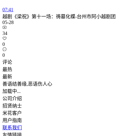
07:41
越剧《梁祝》第十一场：祷墓化蝶-台州市阿小越剧团
05-28
34
0
0
评论
最热
最新
善语结善缘,恶语伤人心
加载中...
公司介绍
招贤纳士
米花客户
用户指南
联系我们
友情链接