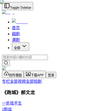
Toggle Sidebar
首页
越剧
潮剧
全部
创作激励
下载APP
登录
专栏
全部视频
全部短剧
《跑城》郝文龙
一折戏平生
1
粉丝