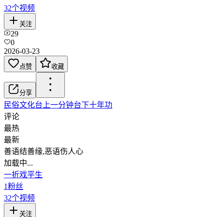
32
个视频
关注
29
0
2026-03-23
点赞
收藏
分享
民俗文化
台上一分钟台下十年功
评论
最热
最新
善语结善缘,恶语伤人心
加载中...
一折戏平生
1
粉丝
32
个视频
关注