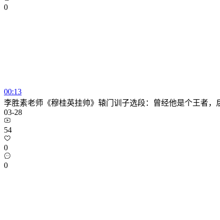
0
00:13
李胜素老师《穆桂英挂帅》辕门训子选段：曾经他是个王者，后
03-28
54
0
0