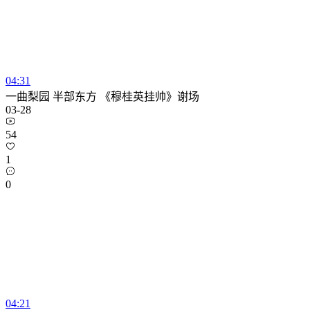
04:31
一曲梨园 半部东方 《穆桂英挂帅》谢场
03-28
54
1
0
04:21