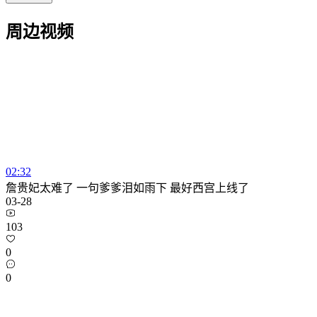
周边视频
02:32
詹贵妃太难了 一句爹爹泪如雨下 最好西宫上线了
03-28
103
0
0