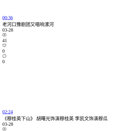
00:36
老河口豫剧团又唱响漯河
03-28
41
0
0
02:24
《穆桂英下山》 胡曙光饰演穆桂英 李凯文饰演穆瓜
03-28