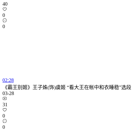
40
0
0
02:28
《霸王别姬》王子姝(饰)虞姬 “看大王在帐中和衣睡稳”选段
03-28
31
0
0