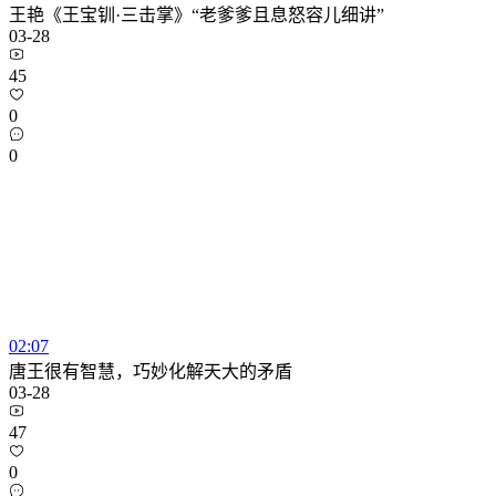
王艳《王宝钏·三击掌》“老爹爹且息怒容儿细讲”
03-28
45
0
0
02:07
唐王很有智慧，巧妙化解天大的矛盾
03-28
47
0